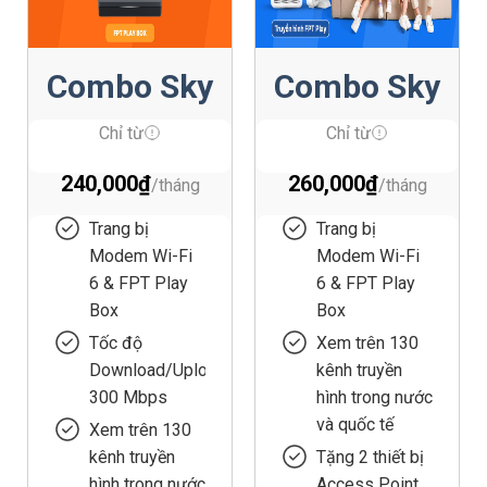
Combo Sky
Combo Sky
F1
F2
Chỉ từ
Chỉ từ
240,000
₫
260,000
₫
Trang bị
Trang bị
Modem Wi-Fi
Modem Wi-Fi
6 & FPT Play
6 & FPT Play
Box
Box
Tốc độ
Xem trên 130
Download/Upload
kênh truyền
300 Mbps
hình trong nước
và quốc tế
Xem trên 130
kênh truyền
Tặng 2 thiết bị
hình trong nước
Access Point