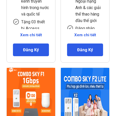
kênh truyền
Ngoại hạng
hình trong nước
Anh & các giải
và quốc tế
thể thao hàng
đầu thế giới
Tặng 03 thiết
bị Access
Đăng nhập
Point
không giới hạn
Xem chi tiết
Xem chi tiết
thiết bị, xem
Phù hợp cá
cùng lúc tối đa
nhân, hộ gia
Đăng Ký
Đăng Ký
2 thiết bị
đình có từ 12
thiết bị kết nối
trở lên