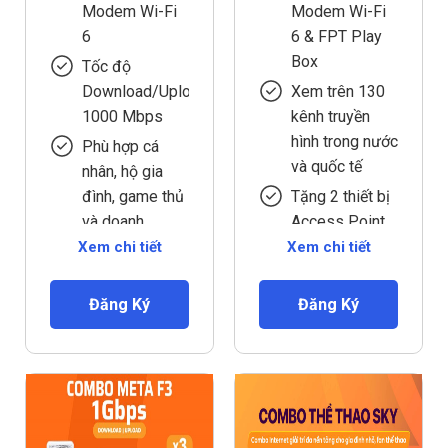
Modem Wi-Fi
Modem Wi-Fi
6
6 & FPT Play
Box
Tốc độ
Download/Upload
Xem trên 130
1000 Mbps
kênh truyền
hình trong nước
Phù hợp cá
và quốc tế
nhân, hộ gia
đình, game thủ
Tặng 2 thiết bị
và doanh
Access Point
nghiệp
Xem chi tiết
Xem chi tiết
Phù hợp cá
Xem trên 130
nhân, hộ gia
kênh truyền
đình có từ 12
Đăng Ký
Đăng Ký
hình trong nước
thiết bị kết nối
và quốc tế
trở lên