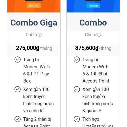
Combo Giga
Combo
F2
Lux500
Chỉ từ
Chỉ từ
275,000
₫
875,600
₫
Trang bị
Trang bị
Modem Wi-Fi
Modem Wi-Fi
6 & FPT Play
6 & 1 thiết bị
Box
Access Point
Xem gần 130
Xem gần 130
kênh truyền
kênh truyền
hình trong nước
hình trong nước
và quốc tế
& quốc tế
Tặng 2 thiết bị
Tích hợp
Access Point
UltraFast tối ưu