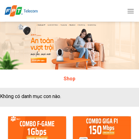
Bỏ
qua
nội
dung
Shop
Không có danh mục con nào.