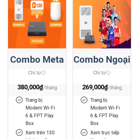
Combo Meta
Combo Ngoại
F3
Hạng Anh
Chỉ từ
Chỉ từ
380,000
₫
269,000
₫
Trang bị
Trang bị
Modem Wi-Fi
Modem Wi-Fi
6 & FPT Play
6 & FPT Play
Box
Box
Xem trên 130
Xem trực tiếp