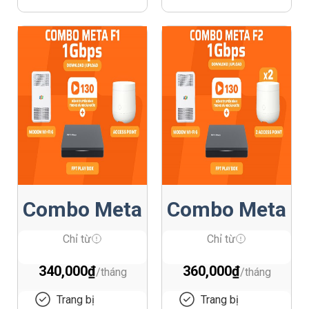
Combo Meta
Combo Meta
F1
F2
Chỉ từ
Chỉ từ
340,000
₫
360,000
₫
Trang bị
Trang bị