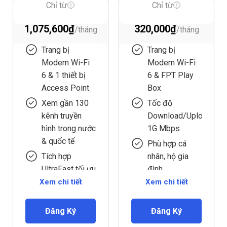
Lux800
Chỉ từ
Chỉ từ
1,075,600
₫
320,000
₫
Trang bị
Trang bị
Modem Wi-Fi
Modem Wi-Fi
6 & 1 thiết bị
6 & FPT Play
Access Point
Box
Xem gần 130
Tốc độ
kênh truyền
Download/Upload
hình trong nước
1G Mbps
& quốc tế
Phù hợp cá
Tích hợp
nhân, hộ gia
UltraFast tối ưu
đình
tốc độ
Xem chi tiết
Xem chi tiết
Xem trên 130
Phù hợp với
kênh truyền
doanh nghiệp
hình trong nước
Đăng Ký
Đăng Ký
(<160 thiết bị)
và quốc tế