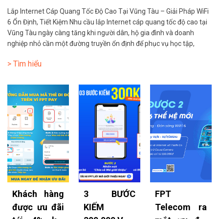
Lắp Internet Cáp Quang Tốc Độ Cao Tại Vũng Tàu – Giải Pháp WiFi
6 Ổn Định, Tiết Kiệm Nhu cầu lắp Internet cáp quang tốc độ cao tại
Vũng Tàu ngày càng tăng khi người dân, hộ gia đình và doanh
nghiệp nhỏ cần một đường truyền ổn định để phục vụ học tập,
> Tìm hiểu
Khách hàng
3 BƯỚC
FPT
được ưu đãi
KIẾM
Telecom ra