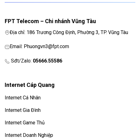
FPT Telecom – Chi nhánh Vũng Tàu
Địa chỉ: 186 Trương Công Định, Phường 3, TP. Vũng Tàu
Email: Phuongvn3@fpt.com
Sđt/Zalo:
05666.55586
Internet Cáp Quang
Internet Cá Nhân
Internet Gia Đình
Internet Game Thủ
Internet Doanh Nghiệp