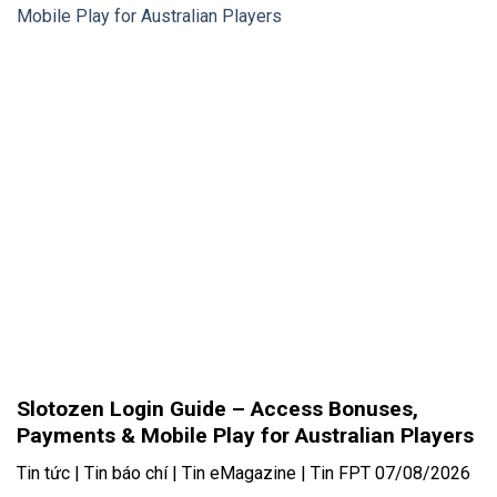
Slotozen Login Guide – Access Bonuses,
Payments & Mobile Play for Australian Players
Tin tức | Tin báo chí | Tin eMagazine | Tin FPT
07/08/2026