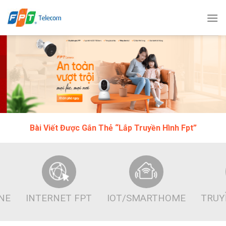
Bỏ
qua
nội
dung
Bài Viết Được Gắn Thẻ “Lắp Truyền Hình Fpt”
INE
INTERNET FPT
IOT/SMARTHOME
TRUY