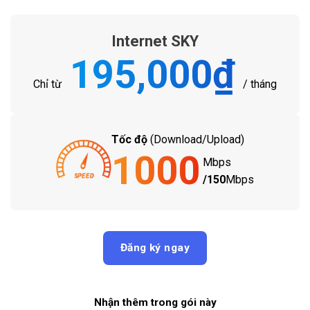
Internet SKY
195,000
₫
Chỉ từ
/ tháng
Tốc độ
(Download/Upload)
1000
Mbps
/150
Mbps
Đăng ký ngay
Nhận thêm trong gói này