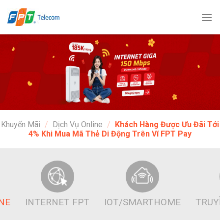
Bỏ
qua
nội
dung
Khuyến Mãi
/
Dịch Vụ Online
/
Khách Hàng Được Ưu Đãi Tới
4% Khi Mua Mã Thẻ Di Động Trên Ví FPT Pay
INE
INTERNET FPT
IOT/SMARTHOME
TRUY