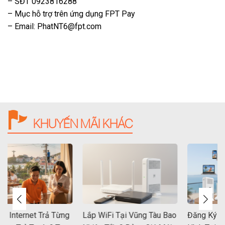
– SĐT 0923816288
– Mục hỗ trợ trên ứng dụng FPT Pay
– Email: PhatNT6@fpt.com
KHUYẾN MÃI KHÁC
ternet Trả Từng
Lắp WiFi Tại Vũng Tàu Bao
Đăng Ký Intern