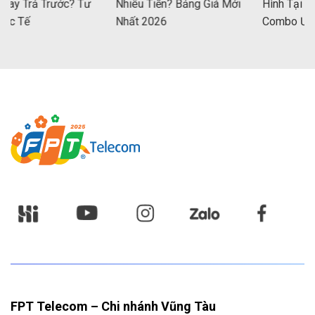
Trả Trước? Tư
Nhiêu Tiền? Bảng Giá Mới
Hình Tại Vũng 
Tế
Nhất 2026
Combo Ưu Đãi
FPT Telecom – Chi nhánh Vũng Tàu