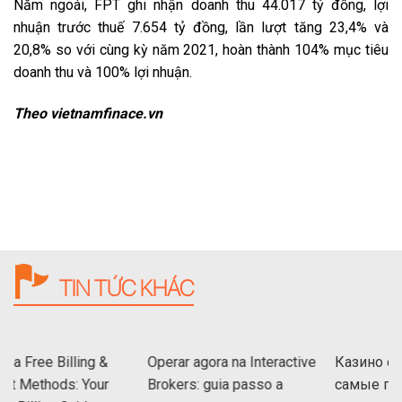
Năm ngoái, FPT ghi nhận doanh thu 44.017 tỷ đồng, lợi
nhuận trước thuế 7.654 tỷ đồng, lần lượt tăng 23,4% và
20,8% so với cùng kỳ năm 2021, hoàn thành 104% mục tiêu
doanh thu và 100% lợi nhuận.
Theo vietnamfinace.vn
TIN TỨC KHÁC
Billing &
Operar agora na Interactive
Казино онлайн 20
ds: Your
Brokers: guia passo a
самые перспект