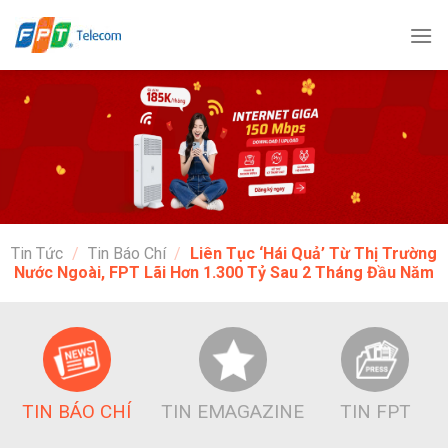
Bỏ
qua
nội
dung
Tin Tức
/
Tin Báo Chí
/
Liên Tục ‘hái Quả’ Từ Thị Trường
Nước Ngoài, FPT Lãi Hơn 1.300 Tỷ Sau 2 Tháng Đầu Năm
TIN BÁO CHÍ
TIN EMAGAZINE
TIN FPT