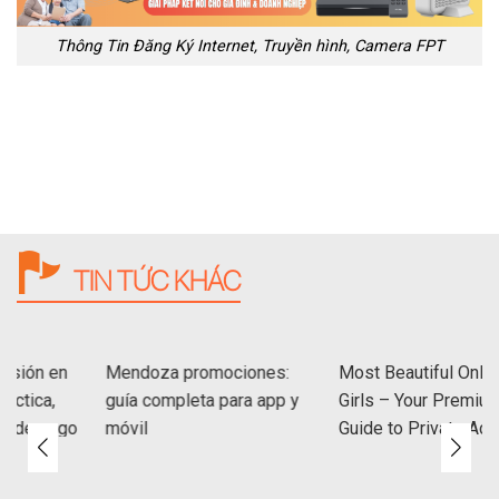
Thông Tin Đăng Ký Internet, Truyền hình, Camera FPT
TIN TỨC KHÁC
esión en
Mendoza promociones:
Most Beautiful Only
ráctica,
guía completa para app y
Girls – Your Premiu
s de pago
móvil
Guide to Private Ac