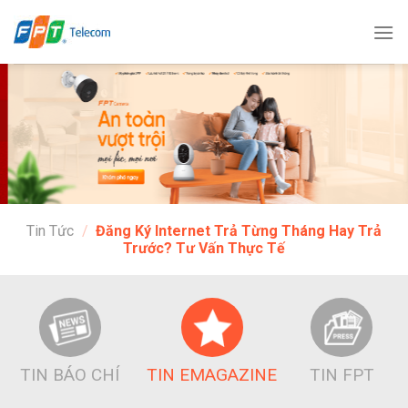
Bỏ
qua
nội
dung
Tin Tức
/
Đăng Ký Internet Trả Từng Tháng Hay Trả
Trước? Tư Vấn Thực Tế
TIN BÁO CHÍ
TIN EMAGAZINE
TIN FPT